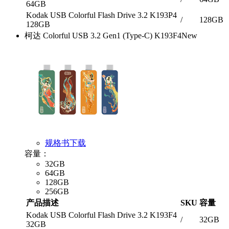
64GB
Kodak USB Colorful Flash Drive 3.2 K193P4
/
128GB
128GB
柯达 Colorful USB 3.2 Gen1 (Type-C) K193F4
New
规格书下载
容量：
32GB
64GB
128GB
256GB
产品描述
SKU
容量
Kodak USB Colorful Flash Drive 3.2 K193F4
/
32GB
32GB