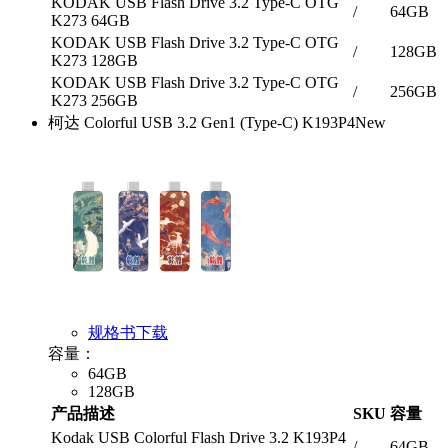
KODAK USB Flash Drive 3.2 Type-C OTG
/
64GB
K273 64GB
KODAK USB Flash Drive 3.2 Type-C OTG
/
128GB
K273 128GB
KODAK USB Flash Drive 3.2 Type-C OTG
/
256GB
K273 256GB
柯达 Colorful USB 3.2 Gen1 (Type-C) K193P4
New
规格书下载
容量：
64GB
128GB
产品描述
SKU
容量
Kodak USB Colorful Flash Drive 3.2 K193P4
/
64GB