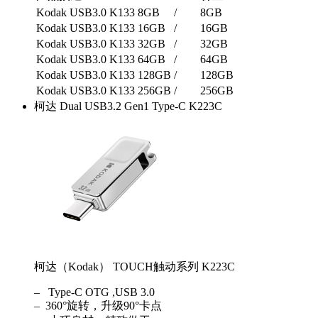
Kodak USB3.0 K133 8GB
/
8GB
Kodak USB3.0 K133 16GB
/
16GB
Kodak USB3.0 K133 32GB
/
32GB
Kodak USB3.0 K133 64GB
/
64GB
Kodak USB3.0 K133 128GB
/
128GB
Kodak USB3.0 K133 256GB
/
256GB
柯达 Dual USB3.2 Gen1 Type-C K223C
柯达（Kodak） TOUCH触动系列 K223C
– Type-C OTG ,USB 3.0
– 360°旋转，升级90°卡点