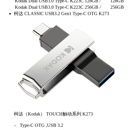
Kodak Dual USB3.0 Type-C K223C 128GB
/
128GB
Kodak Dual USB3.0 Type-C K223C 256GB
/
256GB
柯达 CLASSIC USB3.2 Gen1 Type-C OTG K273
柯达（Kodak） TOUCH触动系列 K273
– Type-C OTG ,USB 3.2