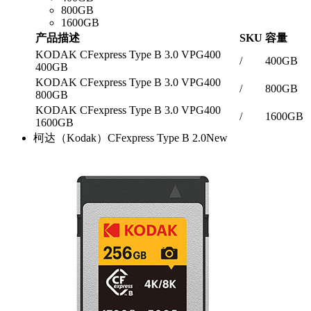
800GB
1600GB
产品描述
SKU
容量
KODAK CFexpress Type B 3.0 VPG400
/
400GB
400GB
KODAK CFexpress Type B 3.0 VPG400
/
800GB
800GB
KODAK CFexpress Type B 3.0 VPG400
/
1600GB
1600GB
柯达（Kodak）CFexpress Type B 2.0
New