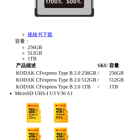
规格书下载
容量：
256GB
512GB
1TB
产品描述
SKU
容量
KODAK CFexpress Type B 2.0 256GB
/
256GB
KODAK CFexpress Type B 2.0 512GB
/
512GB
KODAK CFexpress Type B 2.0 1TB
/
1TB
MicroSD UHS-I U3 V30 A1