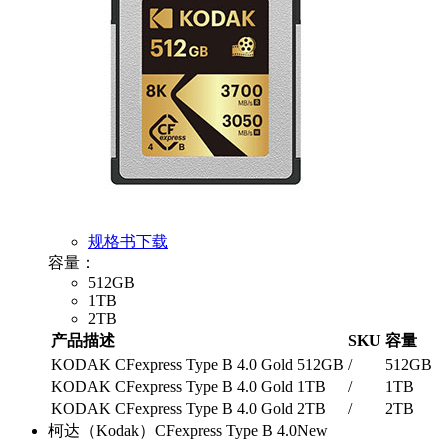
规格书下载
容量：
512GB
1TB
2TB
产品描述
SKU
容量
KODAK CFexpress Type B 4.0 Gold 512GB
/
512GB
KODAK CFexpress Type B 4.0 Gold 1TB
/
1TB
KODAK CFexpress Type B 4.0 Gold 2TB
/
2TB
柯达（Kodak）CFexpress Type B 4.0
New