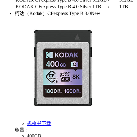
KODAK CFexpress Type B 4.0 Silver 1TB
/
1TB
柯达（Kodak）CFexpress Type B 3.0
New
规格书下载
容量：
400GB