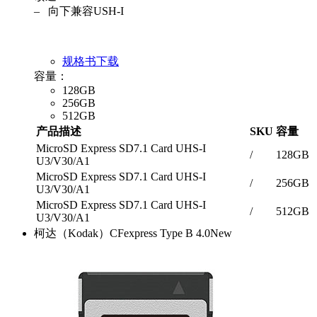
– 向下兼容USH-I
规格书下载
容量：
128GB
256GB
512GB
产品描述
SKU
容量
MicroSD Express SD7.1 Card UHS-I
/
128GB
U3/V30/A1
MicroSD Express SD7.1 Card UHS-I
/
256GB
U3/V30/A1
MicroSD Express SD7.1 Card UHS-I
/
512GB
U3/V30/A1
柯达（Kodak）CFexpress Type B 4.0
New