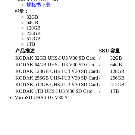
规格书下载
容量：
32GB
64GB
128GB
256GB
512GB
1TB
产品描述
SKU
容量
KODAK 32GB UHS-I U3 V30 SD Card
/
32GB
KODAK 64GB UHS-I U3 V30 SD Card
/
64GB
KODAK 128GB UHS-I U3 V30 SD Card
/
128GB
KODAK 256GB UHS-I U3 V30 SD Card
/
256GB
KODAK 512GB UHS-I U3 V30 SD Card
/
512GB
KODAK 1TB UHS-I U3 V30 SD Card
/
1TB
MicroSD UHS-I U3 V30 A1