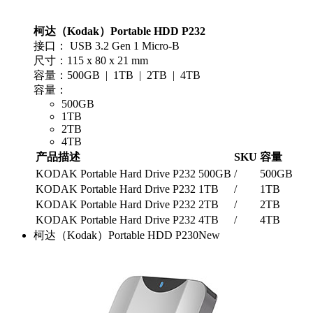
柯达（Kodak）Portable HDD P232
接口： USB 3.2 Gen 1 Micro-B
尺寸：115 x 80 x 21 mm
容量：500GB | 1TB | 2TB | 4TB
容量：
500GB
1TB
2TB
4TB
产品描述
SKU
容量
KODAK Portable Hard Drive P232 500GB
/
500GB
KODAK Portable Hard Drive P232 1TB
/
1TB
KODAK Portable Hard Drive P232 2TB
/
2TB
KODAK Portable Hard Drive P232 4TB
/
4TB
柯达（Kodak）Portable HDD P230
New