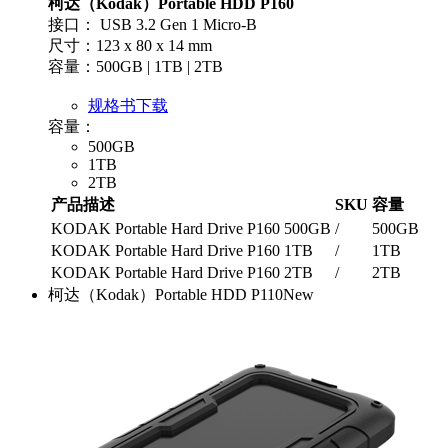
柯达（Kodak）Portable HDD P160
接口： USB 3.2 Gen 1 Micro-B
尺寸：123 x 80 x 14 mm
容量：500GB | 1TB | 2TB
规格书下载
容量：
500GB
1TB
2TB
产品描述
SKU
容量
KODAK Portable Hard Drive P160 500GB
/
500GB
KODAK Portable Hard Drive P160 1TB
/
1TB
KODAK Portable Hard Drive P160 2TB
/
2TB
柯达（Kodak）Portable HDD P110
New