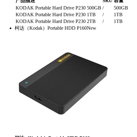
产品描述
SKU
容量
KODAK Portable Hard Drive P230 500GB
/
500GB
KODAK Portable Hard Drive P230 1TB
/
1TB
KODAK Portable Hard Drive P230 2TB
/
1TB
柯达（Kodak）Portable HDD P160
New