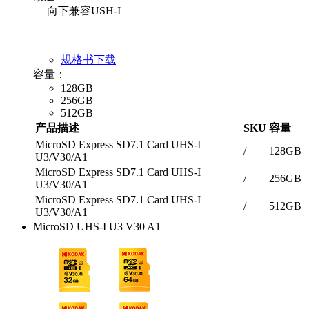
– 向下兼容USH-I
规格书下载
容量：
128GB
256GB
512GB
产品描述
SKU
容量
MicroSD Express SD7.1 Card UHS-I
/
128GB
U3/V30/A1
MicroSD Express SD7.1 Card UHS-I
/
256GB
U3/V30/A1
MicroSD Express SD7.1 Card UHS-I
/
512GB
U3/V30/A1
MicroSD UHS-I U3 V30 A1