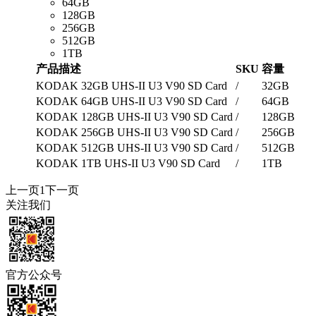
64GB
128GB
256GB
512GB
1TB
产品描述
SKU
容量
KODAK 32GB UHS-II U3 V90 SD Card
/
32GB
KODAK 64GB UHS-II U3 V90 SD Card
/
64GB
KODAK 128GB UHS-II U3 V90 SD Card
/
128GB
KODAK 256GB UHS-II U3 V90 SD Card
/
256GB
KODAK 512GB UHS-II U3 V90 SD Card
/
512GB
KODAK 1TB UHS-II U3 V90 SD Card
/
1TB
上一页
1
下一页
关注我们
官方公众号